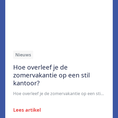
Nieuws
Hoe overleef je de
zomervakantie op een stil
kantoor?
Hoe overleef je de zomervakantie op een stil kantoor? Het is zomervakantie. Veel bureaustoelen van collega’s zijn leeg. Het is stiller dan normaal. Hoe overleef je een dag op kantoor als (bijna) iedereen met vakantie is? Hier wat tips en tricks. Het goede nieuws: op een rustige werkdag hoef je niet minder productief te zijn. […]
Lees artikel