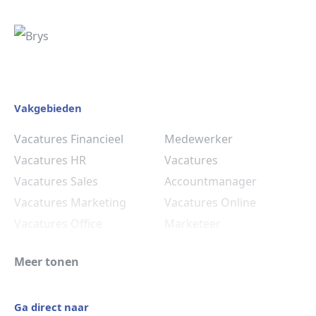
Vakgebieden
Vacatures Financieel
Medewerker
Vacatures HR
Vacatures
Vacatures Sales
Accountmanager
Vacatures Marketing
Vacatures Online
Vacatures Office
Marketeer
Vacatures Commercieel
Vacatures Administratief
Meer tonen
Medewerker
Medewerker
Vacatures HR
Ga direct naar