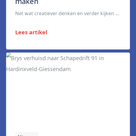
maken
Net wat creatiever denken en verder kijken dan een cv. Dat is wat Lennart Blokland, accountmanager bij Brys, doet als hij bedrijven en kandidaten met elkaar in contact brengt. Daarbij blijft hij wel realistisch. “Ik vind het mooi dat je echt verschil kunt maken voor kandidaten.” Sinds dit voorjaar bemiddelt de 33-jarige Lennart weer kandidaten […]
Lees artikel