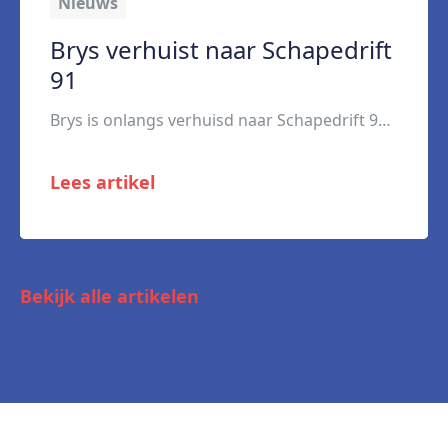
Nieuws
Brys verhuist naar Schapedrift
91
Brys is onlangs verhuisd naar Schapedrift 91 in Hardinxveld-Giessendam. Vanuit dit nieuwe hoofdkantoor van de recruitmentlabels kan nog beter worden samengewerkt met collega’s. “Door de centrale ligging en de aanwezigheid van verschillende labels en afdelingen onder één dak kunnen we efficiënter samenwerken en kennis gemakkelijker delen.” De verhuizing sluit volgens manager Johan Scheurwater goed aan […]
Lees artikel
Bekijk alle artikelen