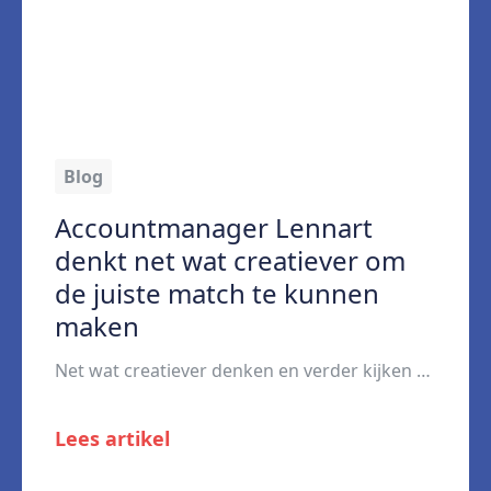
Blog
Accountmanager Lennart
denkt net wat creatiever om
de juiste match te kunnen
maken
Net wat creatiever denken en verder kijken dan een cv. Dat is wat Lennart Blokland, accountmanager bij Brys, doet als hij bedrijven en kandidaten met elkaar in contact brengt. Daarbij blijft hij wel realistisch. “Ik vind het mooi dat je echt verschil kunt maken voor kandidaten.” Sinds dit voorjaar bemiddelt de 33-jarige Lennart weer kandidaten […]
Lees artikel