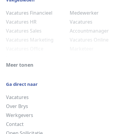
Vacatures Financieel
Medewerker
Vacatures HR
Vacatures
Vacatures Sales
Accountmanager
Vacatures Marketing
Vacatures Online
Vacatures Office
Marketeer
Vacatures Commercieel
Vacatures Administratief
Meer tonen
Medewerker
Medewerker
Vacatures HR
Ga direct naar
Vacatures
Over Brys
Werkgevers
Contact
Open Sollicitatie