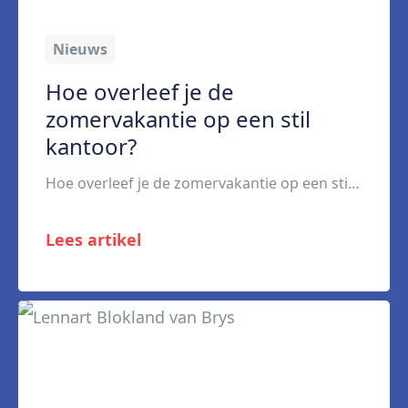
Nieuws
Hoe overleef je de
zomervakantie op een stil
kantoor?
Hoe overleef je de zomervakantie op een stil kantoor? Het is zomervakantie. Veel bureaustoelen van collega’s zijn leeg. Het is stiller dan normaal. Hoe overleef je een dag op kantoor als (bijna) iedereen met vakantie is? Hier wat tips en tricks. Het goede nieuws: op een rustige werkdag hoef je niet minder productief te zijn. […]
Lees artikel