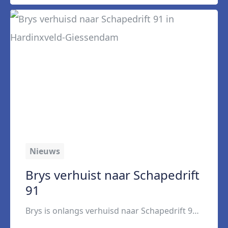
Nieuws
Brys verhuist naar Schapedrift
91
Brys is onlangs verhuisd naar Schapedrift 91 in Hardinxveld-Giessendam. Vanuit dit nieuwe hoofdkantoor van de recruitmentlabels kan nog beter worden samengewerkt met collega’s. “Door de centrale ligging en de aanwezigheid van verschillende labels en afdelingen onder één dak kunnen we efficiënter samenwerken en kennis gemakkelijker delen.” De verhuizing sluit volgens manager Johan Scheurwater goed aan […]