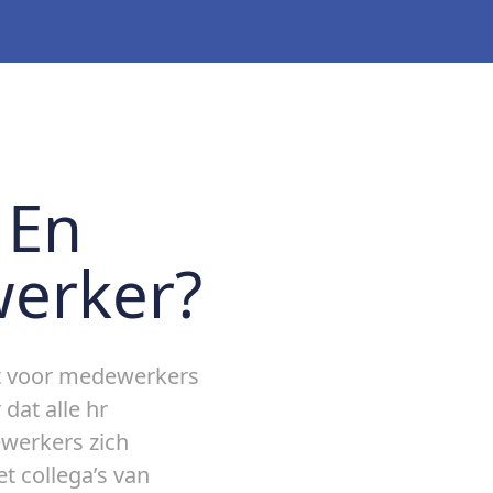
 En
werker?
nt voor medewerkers
dat alle hr
ewerkers zich
 collega’s van