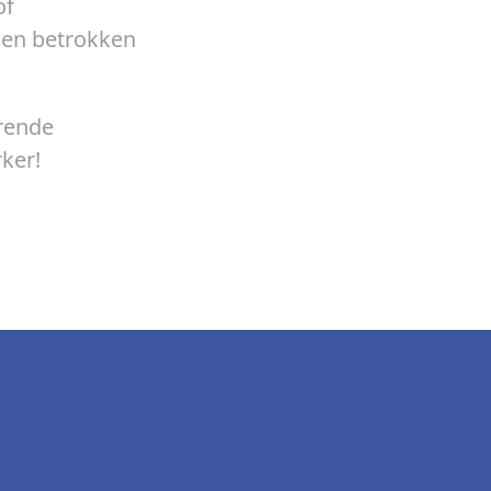
of
 en betrokken
rende
ker!