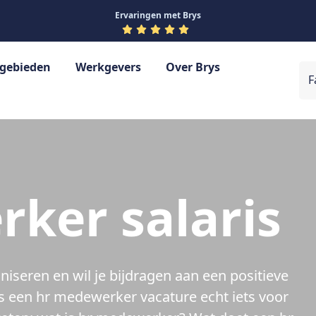
Ervaringen met Brys
gebieden
Werkgevers
Over Brys
F
Werving en Selectie
Financieel
Detacheren
HR
Management
ker salaris
iseren en wil je bijdragen aan een positieve
s een hr medewerker vacature echt iets voor