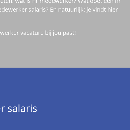
et weten: wat is hr medewerker? Wat doet een hr
werker salaris? En natuurlijk: je vindt hier
erker vacature bij jou past!
 salaris