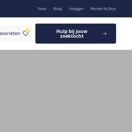
Team
Blogs
Inloggen
Werken bij Brys
Hulp bij jouw
0
avorieten
zoektocht