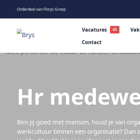
Onderdeel van Florys Groep
Vacatures
Vak
Contact
Sales
Marketing
Office
Hr medewer
Ben jij goed met mensen, houd je van organ
werkcultuur binnen een organisatie? Dan i