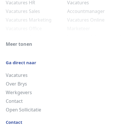
Vacatures HR
Vacatures
Vacatures Sales
Accountmanager
Vacatures Marketing
Vacatures Online
Vacatures Office
Marketeer
Vacatures Commercieel
Vacatures Administratief
Meer tonen
Medewerker
Medewerker
Vacatures HR
Ga direct naar
Vacatures
Over Brys
Werkgevers
Contact
Open Sollicitatie
Contact