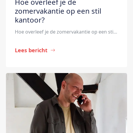
Hoe overleef je de
zomervakantie op een stil
kantoor?
Hoe overleef je de zomervakantie op een stil kantoor? Het is zomervakantie. Veel bureaustoelen van collega’s zijn leeg. Het is stiller dan normaal. Hoe overleef je een dag op kantoor als (bijna) iedereen met vakantie is? Hier wat tips en tricks. Het goede nieuws: op een rustige werkdag hoef je niet minder productief te zijn. […]
Lees bericht