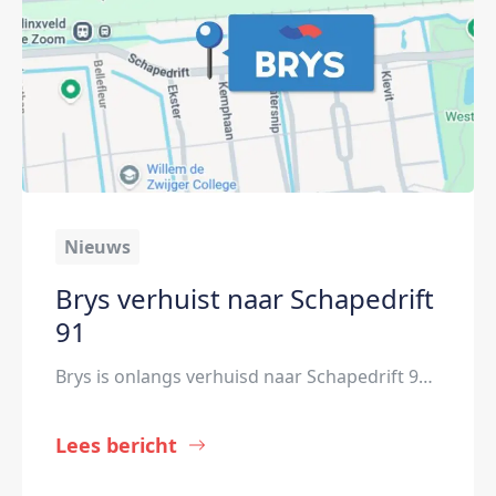
Nieuws
Brys verhuist naar Schapedrift
91
Brys is onlangs verhuisd naar Schapedrift 91 in Hardinxveld-Giessendam. Vanuit dit nieuwe hoofdkantoor van de recruitmentlabels kan nog beter worden samengewerkt met collega’s. “Door de centrale ligging en de aanwezigheid van verschillende labels en afdelingen onder één dak kunnen we efficiënter samenwerken en kennis gemakkelijker delen.” De verhuizing sluit volgens manager Johan Scheurwater goed aan […]
Lees bericht