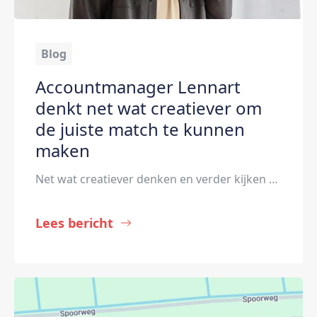
Blog
Accountmanager Lennart
denkt net wat creatiever om
de juiste match te kunnen
maken
Net wat creatiever denken en verder kijken dan een cv. Dat is wat Lennart Blokland, accountmanager bij Brys, doet als hij bedrijven en kandidaten met elkaar in contact brengt. Daarbij blijft hij wel realistisch. “Ik vind het mooi dat je echt verschil kunt maken voor kandidaten.” Sinds dit voorjaar bemiddelt de 33-jarige Lennart weer kandidaten […]
Lees bericht