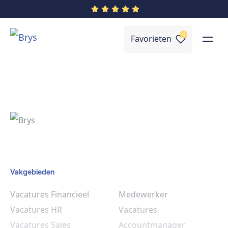
0
Favorieten
Vakgebieden
Vacatures Financieel
Medewerker
Vacatures HR
Vacatures
Vacatures Sales
Accountmanager