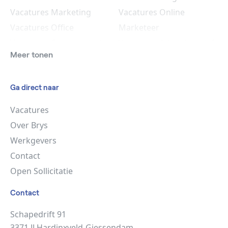
Vacatures Marketing
Vacatures Online
Vacatures Office
Marketeer
Vacatures Commercieel
Vacatures Administratief
Meer tonen
Medewerker
Medewerker
Vacatures HR
Ga direct naar
Vacatures
Over Brys
Werkgevers
Contact
Open Sollicitatie
Contact
Schapedrift 91
3371 JJ Hardinxveld-Giessendam