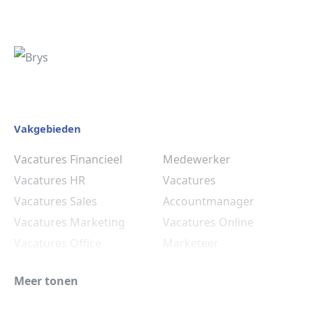
Vakgebieden
Vacatures Financieel
Medewerker
Vacatures HR
Vacatures
Vacatures Sales
Accountmanager
Vacatures Marketing
Vacatures Online
Vacatures Office
Marketeer
Vacatures Commercieel
Vacatures Administratief
Meer tonen
Medewerker
Medewerker
Vacatures HR