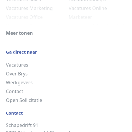
Vacatures Marketing
Vacatures Online
Vacatures Office
Marketeer
Vacatures Commercieel
Vacatures Administratief
Meer tonen
Medewerker
Medewerker
Vacatures HR
Ga direct naar
Vacatures
Over Brys
Werkgevers
Contact
Open Sollicitatie
Contact
Schapedrift 91