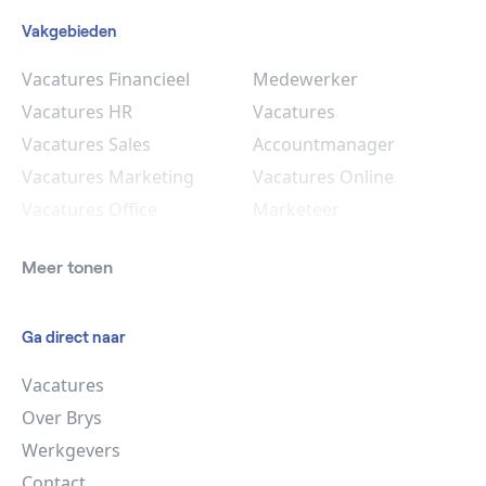
Vakgebieden
Vacatures Financieel
Medewerker
Vacatures HR
Vacatures
Vacatures Sales
Accountmanager
Vacatures Marketing
Vacatures Online
Vacatures Office
Marketeer
Vacatures Commercieel
Vacatures Administratief
Meer tonen
Medewerker
Medewerker
Vacatures HR
Ga direct naar
Vacatures
Over Brys
Werkgevers
Contact