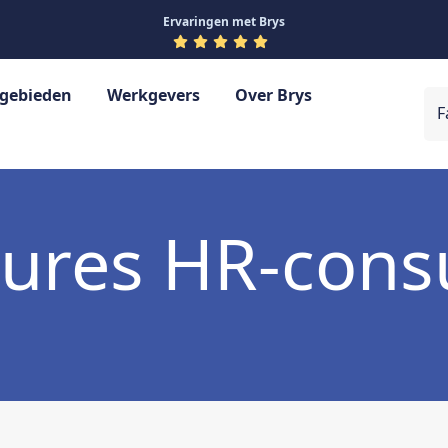
Ervaringen met Brys
gebieden
Werkgevers
Over Brys
F
Werving en Selectie
Financieel
Detacheren
HR
ures HR-cons
Management