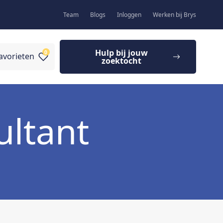
Team
Blogs
Inloggen
Werken bij Brys
Hulp bij jouw
0
avorieten
zoektocht
ultant