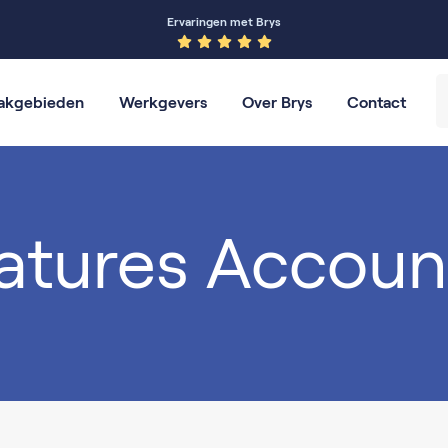
Ervaringen met Brys
akgebieden
Werkgevers
Over Brys
Contact
Werving en Selectie
Financieel
Detacheren
HR
atures Accoun
Management