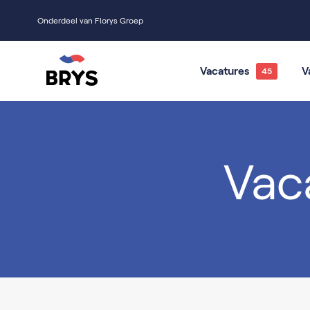
Onderdeel van Florys Groep
Vacatures
V
Sales
Marketing
Vac
Office