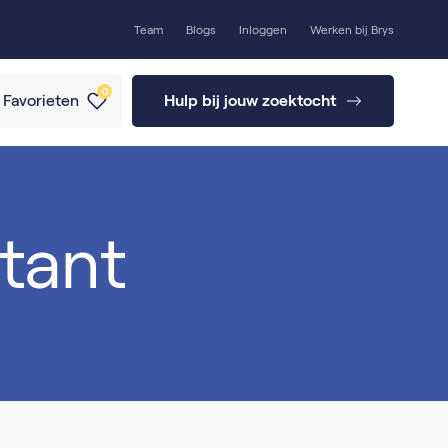
Team
Blogs
Inloggen
Werken bij Brys
0
Favorieten
Hulp bij jouw zoektocht
tant